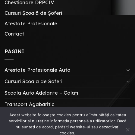
Chestionare DRPCIV
Cursuri Școală de Șoferi
Atestate Profesionale
Contact
PAGINI
Atestate Profesionale Auto
Cursuri Scoala de Soferi
Scoala Auto Adelante – Galați
Transport Agabaritic
Acest website folosește cookies pentru a îmbunătăți calitatea
serviciilor și nu reține informația personală a utilizatorilor. Dacă
CURSURI SCOALA DE SOFERI
nu sunteți de acord, părăsiți website-ul sau dezactivați
ATESTATE PROFESIONALE AUTO
ÎNTREBĂRI & SFATURI
cookies.