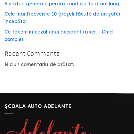
5 sfaturi generale pentru condusul la drum lung
Cele mai frecvente 10 greșeli făcute de un șofer
începător
Ce facem în cazul unui accident rutier – Ghid
complet
Recent Comments
Niciun comentariu de arătat.
ȘCOALA AUTO ADELANTE