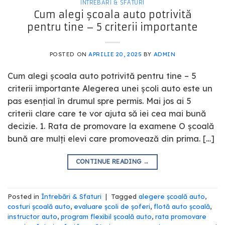
ÎNTREBĂRI & SFATURI
Cum alegi școala auto potrivită
pentru tine – 5 criterii importante
POSTED ON
APRILIE 20, 2025
BY
ADMIN
Cum alegi școala auto potrivită pentru tine – 5
criterii importante Alegerea unei școli auto este un
pas esențial în drumul spre permis. Mai jos ai 5
criterii clare care te vor ajuta să iei cea mai bună
decizie. 1. Rata de promovare la examene O școală
bună are mulți elevi care promovează din prima. […]
CONTINUE READING
→
Posted in
Întrebări & Sfaturi
|
Tagged
alegere școală auto
,
costuri școală auto
,
evaluare școli de șoferi​
,
flotă auto școală
,
instructor auto
,
program flexibil școală auto
,
rata promovare