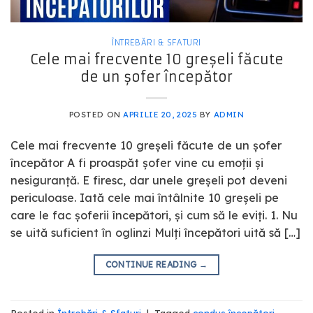
ÎNTREBĂRI & SFATURI
Cele mai frecvente 10 greșeli făcute
de un șofer începător
POSTED ON
APRILIE 20, 2025
BY
ADMIN
Cele mai frecvente 10 greșeli făcute de un șofer
începător A fi proaspăt șofer vine cu emoții și
nesiguranță. E firesc, dar unele greșeli pot deveni
periculoase. Iată cele mai întâlnite 10 greșeli pe
care le fac șoferii începători, și cum să le eviți. 1. Nu
se uită suficient în oglinzi Mulți începători uită să […]
CONTINUE READING
→
Posted in
Întrebări & Sfaturi
|
Tagged
condus începători
,