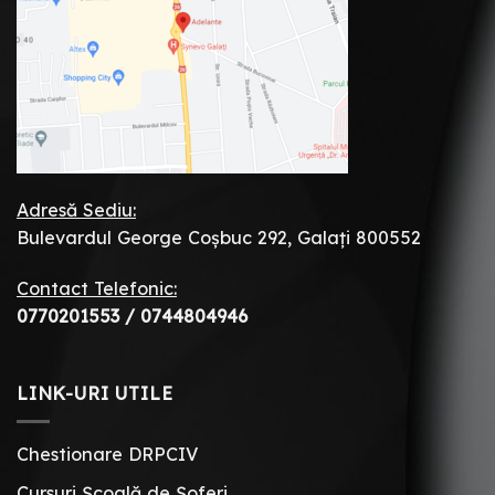
Adresă Sediu:
Bulevardul George Coșbuc 292, Galați 800552
Contact Telefonic:
0770201553
/
0744804946
LINK-URI UTILE
Chestionare DRPCIV
Cursuri Școală de Șoferi