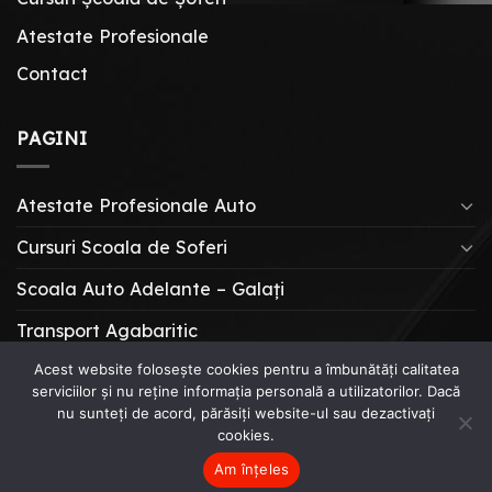
Atestate Profesionale
Contact
PAGINI
Atestate Profesionale Auto
Cursuri Scoala de Soferi
Scoala Auto Adelante – Galați
Transport Agabaritic
Acest website folosește cookies pentru a îmbunătăți calitatea
serviciilor și nu reține informația personală a utilizatorilor. Dacă
CURSURI SCOALA DE SOFERI
nu sunteți de acord, părăsiți website-ul sau dezactivați
ATESTATE PROFESIONALE AUTO
ÎNTREBĂRI & SFATURI
cookies.
Copyright 2026 ©
Școala Auto Adelante
creat de
Horia
Am înțeles
Bodeanu