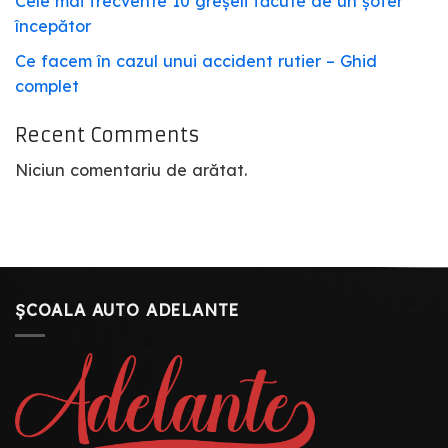
Cele mai frecvente 10 greșeli făcute de un șofer
începător
Ce facem în cazul unui accident rutier – Ghid
complet
Recent Comments
Niciun comentariu de arătat.
ȘCOALA AUTO ADELANTE