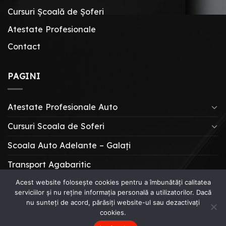
Cursuri Școală de Șoferi
Atestate Profesionale
Contact
PAGINI
Atestate Profesionale Auto
Cursuri Scoala de Soferi
Scoala Auto Adelante – Galați
Transport Agabaritic
Acest website folosește cookies pentru a îmbunătăți calitatea
serviciilor și nu reține informația personală a utilizatorilor. Dacă
CURSURI SCOALA DE SOFERI
nu sunteți de acord, părăsiți website-ul sau dezactivați
ATESTATE PROFESIONALE AUTO
ÎNTREBĂRI & SFATURI
cookies.
Copyright 2026 ©
Școala Auto Adelante
creat de
Horia